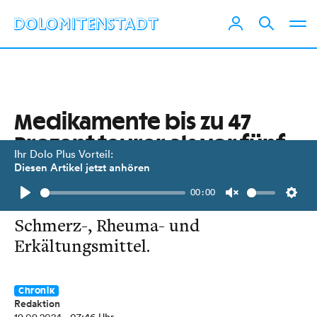
Medikamente bis zu 47
Prozent teurer als vor fünf
Ihr Dolo Plus Vorteil:
Jahren
Diesen Artikel jetzt anhören
00:00
Besonders stark verteuert haben sich
Play
Unmute
Setti
Schmerz-, Rheuma- und
Erkältungsmittel.
Chronik
Redaktion