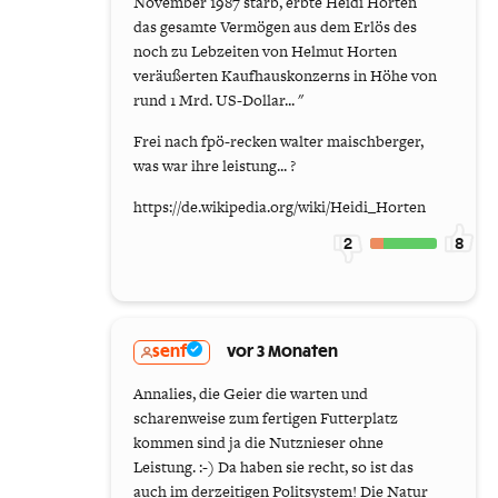
November 1987 starb, erbte Heidi Horten
das gesamte Vermögen aus dem Erlös des
noch zu Lebzeiten von Helmut Horten
veräußerten Kaufhauskonzerns in Höhe von
rund 1 Mrd. US-Dollar... "
Frei nach fpö-recken walter maischberger,
was war ihre leistung... ?
https://de.wikipedia.org/wiki/Heidi_Horten
2
8
senf
vor 3 Monaten
Annalies, die Geier die warten und
scharenweise zum fertigen Futterplatz
kommen sind ja die Nutznieser ohne
Leistung. :-) Da haben sie recht, so ist das
auch im derzeitigen Politsystem! Die Natur