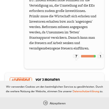
EU. Zudem stehen hohe Summen für die
Verteidigung an, die Umstellung auf die EEs
erfordern zudem große Investitionen.
Primär muss die Wirtschaft sich erholen und
Investoren erhalten bzw. auch 'angezogen'
werden. Reformen müssen angegangen
werden, da Unsummen im 'fetten'
Staatsapparat versickern. Danach kann man
die Steuern auf Arbeit senken und
vermögensbezogene Steuern einführen.
7
1
ruhigblut
vor 3 Monaten
Wir verwenden Cookies um den bestmöglichen Service zu gewährleisten. Durch
Danke für den interessanten Bericht.....so schauts leider
die weitere Nutzung der Website, stimmen Sie unserer
Datenschutzerklärung
zu.
aus im "Ungerechten" Österreich.....
4
14
Akzeptieren