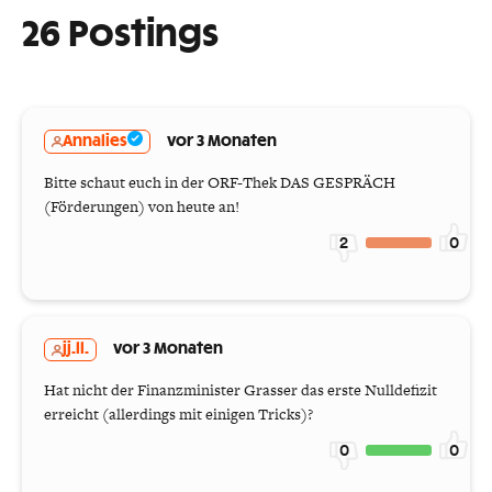
26 Postings
Annalies
vor 3 Monaten
Bitte schaut euch in der ORF-Thek DAS GESPRÄCH
(Förderungen) von heute an!
2
0
jj.ll.
vor 3 Monaten
Hat nicht der Finanzminister Grasser das erste Nulldefizit
erreicht (allerdings mit einigen Tricks)?
0
0