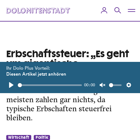
Erbschaftssteuer: „Es geht
um gigantische
Ihr Dolo Plus Vorteil:
Vermögen“
Diesen Artikel jetzt anhören
00:00
Neuer Steuer-Rechner zeigt: Die
Play
Unmute
Setti
meisten zahlen gar nichts, da
typische Erbschaften steuerfrei
bleiben.
Wirtschaft
Politik