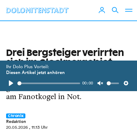
Drei Bergsteiger verirrten
sich im Glocknergebiet
Ihr Dolo Plus Vorteil:
Diesen Artikel jetzt anhören
Die drei Studenten aus Bangladesch
00:00
gerieten bei Nebel und Tiefschnee
Play
Unmute
Setti
am Fanotkogel in Not.
Chronik
Redaktion
20.05.2026
, 11:13 Uhr