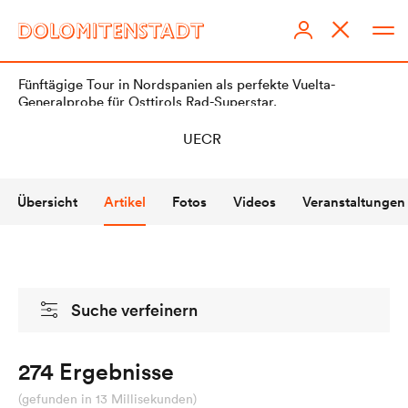
Fünftägige Tour in Nordspanien als perfekte Vuelta-
Generalprobe für Osttirols Rad-Superstar.
Übersicht
Artikel
Fotos
Videos
Veranstaltungen
DOLOMITENSTADT
Impressum
Suche verfeinern
Redaktionsstatut
Datenschutz
274 Ergebnisse
KI-Richtlinien
(gefunden in 13 Millisekunden)