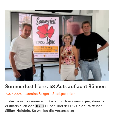
Werbung
Anzeigenpreise
Reichweite / Statistik
Anfragen / Kontakt
Mein Dolomitenstadt.at
Sommerfest Lienz: 58 Acts auf acht Bühnen
Anmelden
19.07.2026
·
Jasmina Berger
·
Stadtgespräch
Registrieren
... die Besucher:innen mit Speis und Trank versorgen, darunter
FAQ & Service
erstmals auch der
UECR
Huben und der FC Union Raiffeisen
Sillian-Heinfels. So wollen die Veranstalter ...