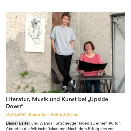
Werbung
Anzeigenpreise
Reichweite / Statistik
Anfragen / Kontakt
Mein Dolomitenstadt.at
Literatur, Musik und Kunst bei „Upside
Anmelden
Down“
Registrieren
15.06.2019
·
Redaktion
·
Kultur & Szene
FAQ & Service
Daniel
Leiter
und Wanda Furtschegger laden zu einem Kultur-
Abend in die Wirtschaftskammer.Nach dem Erfolg des von