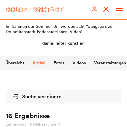
Im Rahmen der Sommer Uni wurden acht Youngsters zu
Dolomitenstadt-Podcaster:innen. Video!
Übersicht
Artikel
Fotos
Videos
Veranstaltungen
DOLOMITENSTADT
Impressum
Suche verfeinern
Redaktionsstatut
Datenschutz
16 Ergebnisse
KI-Richtlinien
(gefunden in 6 Millisekunden)