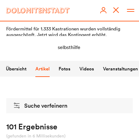
Fördermittel für 1.333 Kastrationen wurden vollständig
ausgeschöpft. Jetzt wird das Kontingent erhöht.
Übersicht
Artikel
Fotos
Videos
Veranstaltungen
DOLOMITENSTADT
Impressum
Suche verfeinern
Redaktionsstatut
Datenschutz
101 Ergebnisse
KI-Richtlinien
(gefunden in 6 Millisekunden)