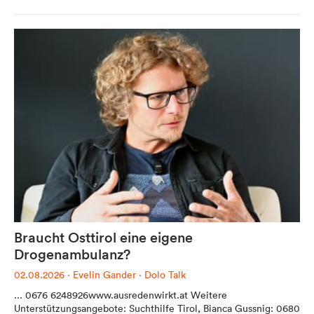
Werbung
Anzeigenpreise
Reichweite / Statistik
Anfragen / Kontakt
Mein Dolomitenstadt.at
Braucht Osttirol eine eigene
Anmelden
Drogenambulanz?
Registrieren
02.08.2026
·
Evelin Gander
·
Dolo Talk
FAQ & Service
... 0676 6248926www.ausredenwirkt.at Weitere
Unterstützungsangebote: Suchthilfe Tirol, Bianca Gussnig: 0680