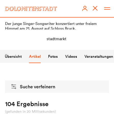
Der junge Singer-Songwriter konzertiert unter freiem
Himmel am 21. August auf Schloss Bruck.
Übersicht
Artikel
Fotos
Videos
Veranstaltungen
DOLOMITENSTADT
Impressum
Suche verfeinern
Redaktionsstatut
Datenschutz
104 Ergebnisse
KI-Richtlinien
(gefunden in 20 Millisekunden)