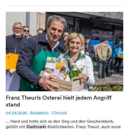
Werbung
Anzeigenpreise
Reichweite / Statistik
Anfragen / Kontakt
Mein Dolomitenstadt.at
Franz Theurls Osterei hielt jedem Angriff
Anmelden
stand
Registrieren
04.04.2026
·
Redaktion
·
Chronik
FAQ & Service
... Hand und holte sich so den Sieg und den Geschenkkorb,
gefüllt mit
Stadtmarkt
-Köstlichkeiten. Franz Theurl, auch sonst