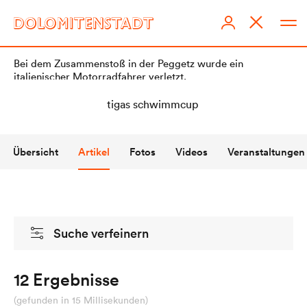
Bei dem Zusammenstoß in der Peggetz wurde ein
italienischer Motorradfahrer verletzt.
Übersicht
Artikel
Fotos
Videos
Veranstaltungen
DOLOMITENSTADT
Impressum
Suche verfeinern
Redaktionsstatut
Datenschutz
12 Ergebnisse
KI-Richtlinien
(gefunden in 15 Millisekunden)