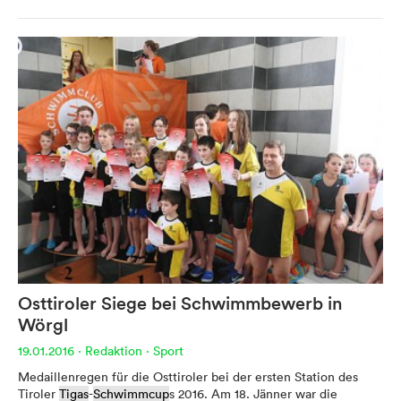
Werbung
Anzeigenpreise
Reichweite / Statistik
Anfragen / Kontakt
Mein Dolomitenstadt.at
Osttiroler Siege bei Schwimmbewerb in
Anmelden
Wörgl
Registrieren
19.01.2016
·
Redaktion
·
Sport
FAQ & Service
Medaillenregen für die Osttiroler bei der ersten Station des
Tiroler
Tigas
-
Schwimmcup
s 2016. Am 18. Jänner war die