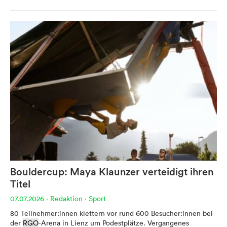
Werbung
Anzeigenpreise
Reichweite / Statistik
Anfragen / Kontakt
Mein Dolomitenstadt.at
Bouldercup: Maya Klaunzer verteidigt ihren
Anmelden
Titel
Registrieren
07.07.2026
·
Redaktion
·
Sport
FAQ & Service
80 Teilnehmer:innen klettern vor rund 600 Besucher:innen bei
der
RGO
-Arena in Lienz um Podestplätze. Vergangenes