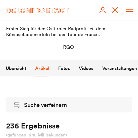
Erster Sieg für den Osttiroler Radprofi seit dem
Königsetappenerfolg bei der Tour de France.
Übersicht
Artikel
Fotos
Videos
Veranstaltungen
DOLOMITENSTADT
Impressum
Suche verfeinern
Redaktionsstatut
Datenschutz
236 Ergebnisse
KI-Richtlinien
(gefunden in 10 Millisekunden)