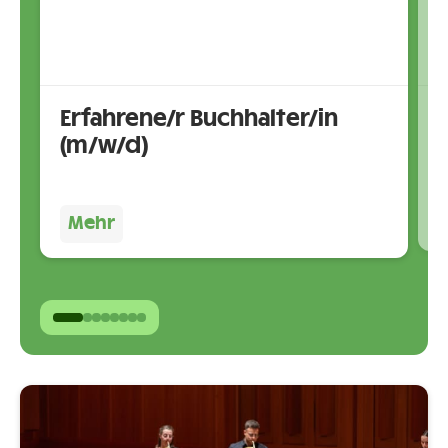
Erfahrene/r Buchhalter/in
(m/w/d)
S
D
Marsoner + Partner Osttirol GmbH
Mehr