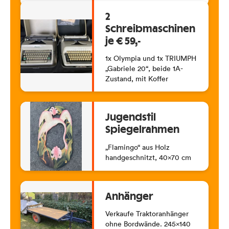
2
Schreibmaschinen
je € 59,-
1x Olympia und 1x TRIUMPH
„Gabriele 20“, beide 1A-
Zustand, mit Koffer
Jugendstil
Spiegelrahmen
„Flamingo“ aus Holz
handgeschnitzt, 40×70 cm
Anhänger
Verkaufe Traktoranhänger
ohne Bordwände. 245×140