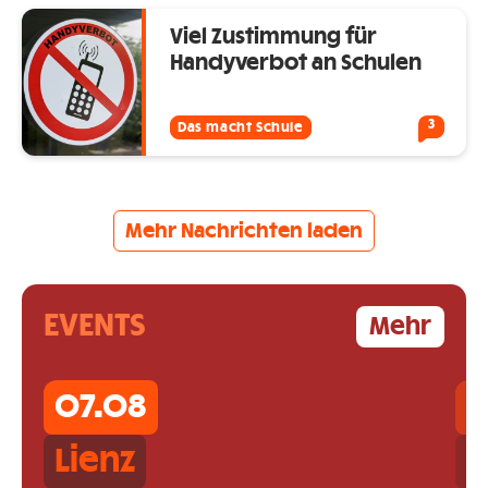
Viel Zustimmung für
Handyverbot an Schulen
3
Das macht Schule
Mehr Nachrichten laden
EVENTS
Mehr
07.08
0
Lienz
L