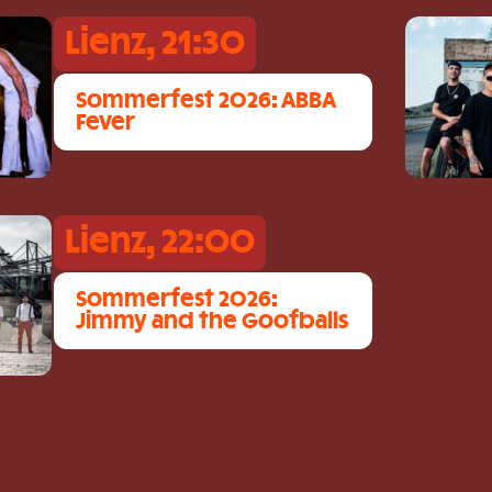
Lienz, 21:30
Sommerfest 2026: ABBA
Fever
Lienz, 22:00
Sommerfest 2026:
Jimmy and the Goofballs