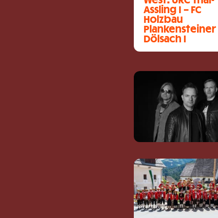
West: URC Thal-
Assling I – FC
Holzbau
Plankensteiner
Dölsach I