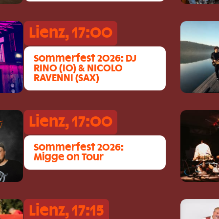
Lienz, 17:00
Sommerfest 2026: DJ
RINO (IO) & NICOLO
RAVENNI (SAX)
Lienz, 17:00
Sommerfest 2026:
Migge on Tour
Lienz, 17:15