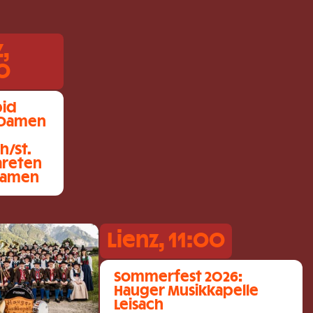
z,
0
pid
 Damen
h/St.
areten
Damen
Lienz, 11:00
Sommerfest 2026:
Hauger Musikkapelle
Leisach