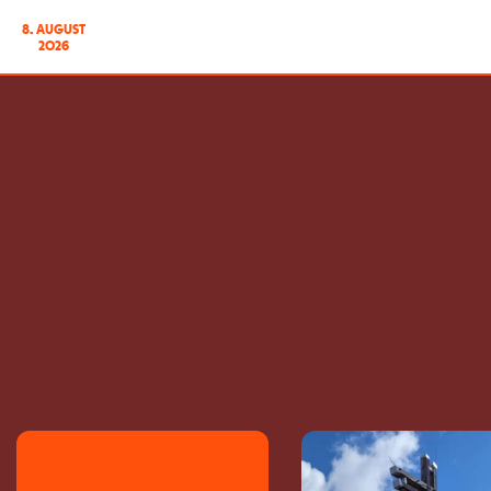
8. AUGUST
2026