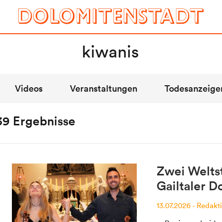
rfolg bei der Tour de France.
Videos
Veranstaltungen
Todesanzeige
39 Ergebnisse
Mein Dolomitenstadt.at
Zwei Welts
npreise
Anmelden
Gailtaler 
te / Statistik
Registrieren
13.07.2026
·
Redakt
n / Kontakt
FAQ & Service