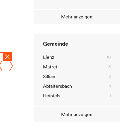
KI-Richtlinien
Mehr anzeigen
Gemeinde
© 2010-2026 Dolomitenstadt.at
Lienz
10
Matrei
3
Sillian
3
Abfaltersbach
1
Heinfels
1
Mehr anzeigen