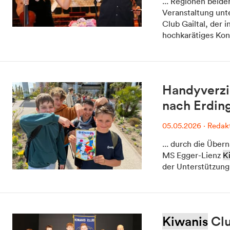
... Regionen beide
Veranstaltung unt
Club Gailtal, der 
hochkarätiges Konz
Dolomitens
Handyverzi
nach Erdin
05.05.2026
·
Redak
... durch die Über
MS Egger-Lienz
K
der Unterstützun
Kiwanis
Clu