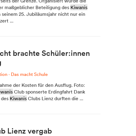
rseits der Grenze. Organisiert wurde die
er maßgeblicher Beteiligung des
Kiwanis
in seinem 25. Jubiläumsjahr nicht nur ein
ert ...
tadt Media KG, Dolomitenstraße 1 / 7. Stock, 9900 Lienz, Tel.:
04852 700500
cht brachte Schüler:innen
g
tion
·
Das macht Schule
nahme der Kosten für den Ausflug. Foto:
iwanis
Club sponserte Erdingfahrt Dank
g des
Kiwanis
Clubs Lienz durften die ...
b Lienz vergab