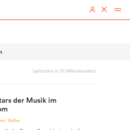
n
(gefunden in 10 Millisekunden)
Kontakt
tars der Musik im
Kontakt Office
Dom
Kontakt Redaktion
ion
·
Kultur
Team