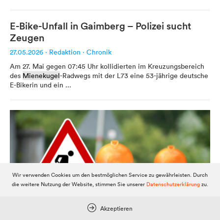
E-Bike-Unfall in Gaimberg – Polizei sucht
Zeugen
27.05.2026
·
Redaktion
·
Chronik
Werbung
Am 27. Mai gegen 07:45 Uhr kollidierten im Kreuzungsbereich
Anzeigenpreise
des
Mienekugel
-Radwegs mit der L73 eine 53-jährige deutsche
E-Bikerin und ein ...
Reichweite / Statistik
Anfragen / Kontakt
Mein Dolomitenstadt.at
Anmelden
Wir verwenden Cookies um den bestmöglichen Service zu gewährleisten. Durch
Registrieren
die weitere Nutzung der Website, stimmen Sie unserer
Datenschutzerklärung
zu.
FAQ & Service
Akzeptieren