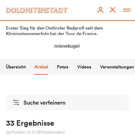
Erster Sieg für den Osttiroler Radprofi seit dem
Königsetappenerfolg bei der Tour de France.
Übersicht
Artikel
Fotos
Videos
Veranstaltungen
DOLOMITENSTADT
Impressum
Suche verfeinern
Redaktionsstatut
Datenschutz
33 Ergebnisse
KI-Richtlinien
(gefunden in 12 Millisekunden)