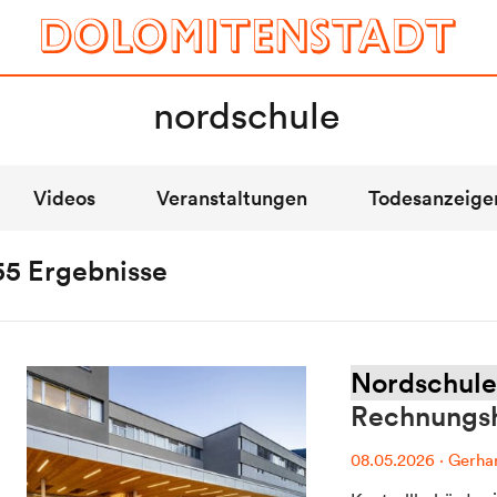
otorradfahrer verletzt.
Videos
Veranstaltungen
Todesanzeige
55 Ergebnisse
Mein Dolomitenstadt.at
Nordschule
npreise
Anmelden
Rechnungs
te / Statistik
Registrieren
08.05.2026
·
Gerhar
n / Kontakt
FAQ & Service