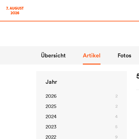
7. AUGUST
2026
Bei dem Zusammenstoß in der Peggetz wurde ein italienischer M
Übersicht
Artikel
Fotos
Jahr
DOLOMITENSTADT
2026
2
Werbung
Impressum
2025
2
Anzeige
2024
4
Redaktionsstatut
Reichwei
2023
5
Datenschutz
2022
9
Anfrage