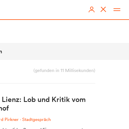
n
(gefunden in 11 Millisekunden)
Kontakt
Lienz: Lob und Kritik vom
Kontakt Office
hof
Kontakt Redaktion
d Pirkner
·
Stadtgespräch
Team