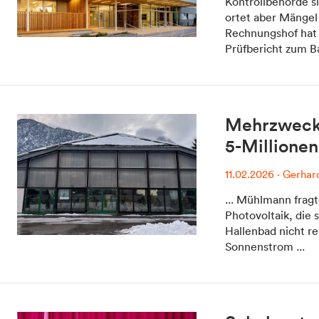
Kontrollbehörde s
ortet aber Mängel
Rechnungshof hat 
Prüfbericht zum Ba
Dolomitens
Mehrzweckh
5-Millionen
11.02.2026
·
Gerhard
... Mühlmann fragt
Photovoltaik, die 
Hallenbad nicht re
Sonnenstrom ...