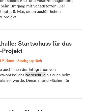
ieht solides Bau- und Finanzmanagement,
 beim Umgang mit Schadstoffen. Der
heute, 8. Mai, einen ausführlichen
uprojekt ...
tadt Media KG, Dolomitenstraße 1 / 7. Stock, 9900 Lienz, Tel.:
04852 700500
alle: Startschuss für das
-Projekt
 Pirkner
·
Stadtgespräch
e auch nach der Integration von
sowohl bei der
Nordschule
als auch beim
alisiert wurde. Diesmal sind Flächen für