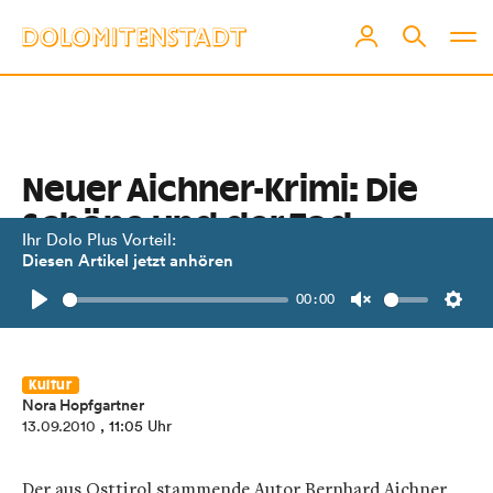
Neuer Aichner-Krimi: Die
Schöne und der Tod
Ihr Dolo Plus Vorteil:
Diesen Artikel jetzt anhören
"...ich wollte aus dieser verkrusteten
00:00
Welt ausbrechen".
Play
Unmute
Setti
Kultur
Nora Hopfgartner
13.09.2010
, 11:05 Uhr
Der aus Osttirol stammende Autor Bernhard Aichner