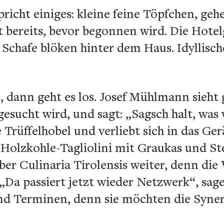
richt einiges: kleine feine Töpfchen, geh
t bereits, bevor begonnen wird. Die Hote
e Schafe blöken hinter dem Haus. Idyllis
dann geht es los. Josef Mühlmann sieht 
sucht wird, und sagt: „Sagsch halt, was 
Trüffelhobel und verliebt sich in das Gerä
 Holzkohle-Tagliolini mit Graukas und S
ber Culinaria Tirolensis weiter, denn die
a passiert jetzt wieder Netzwerk“, sagen
d Terminen, denn sie möchten die Syner