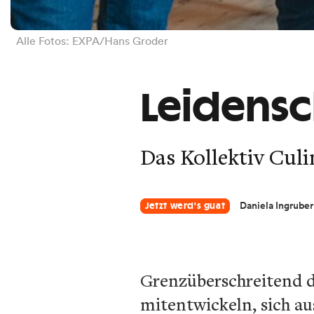
Alle Fotos: EXPA/Hans Groder
Leidensc
Das Kollektiv Culi
Daniela Ingruber
Jetzt werd's guat
Grenzüberschreitend d
mitentwickeln, sich au