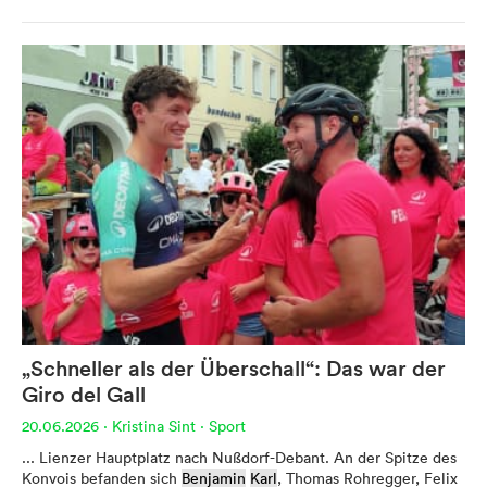
Werbung
Anzeigenpreise
Reichweite / Statistik
Anfragen / Kontakt
Mein Dolomitenstadt.at
„Schneller als der Überschall“: Das war der
Anmelden
Giro del Gall
Registrieren
20.06.2026
·
Kristina Sint
·
Sport
FAQ & Service
... Lienzer Hauptplatz nach Nußdorf-Debant. An der Spitze des
Konvois befanden sich
Benjamin
Karl
, Thomas Rohregger, Felix