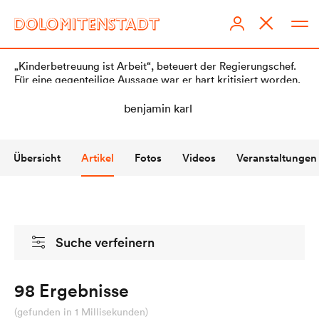
„Kinderbetreuung ist Arbeit“, beteuert der Regierungschef.
Für eine gegenteilige Aussage war er hart kritisiert worden.
Übersicht
Artikel
Fotos
Videos
Veranstaltungen
DOLOMITENSTADT
Impressum
Suche verfeinern
Redaktionsstatut
Datenschutz
98 Ergebnisse
KI-Richtlinien
(gefunden in 1 Millisekunden)