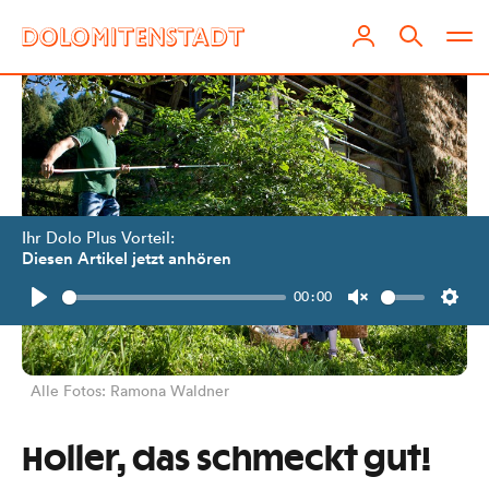
Ihr Dolo Plus Vorteil:
Diesen Artikel jetzt anhören
00:00
Play
Unmute
Setti
Alle Fotos: Ramona Waldner
Holler, das schmeckt gut!