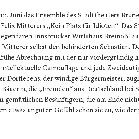
m 10. Juni das Ensemble des Stadttheaters Bru
elix Mitterers „Kein Platz für Idioten“. Das St
 legendären Innsbrucker Wirtshaus Breinößl au
 Mitterer selbst den behinderten Sebastian. D
e frühe Abrechnung mit der nur vordergründig 
uf intellektuelle Camouflage und jede Zweideuti
r Dorflebens: der windige Bürgermeister, zugl
ete Bäuerin, die „Fremden“ aus Deutschland be
 gemütlichen Besänftigern, die am Ende nicht 
m etwas unguten Gefühl sehen sie zu, wie der 