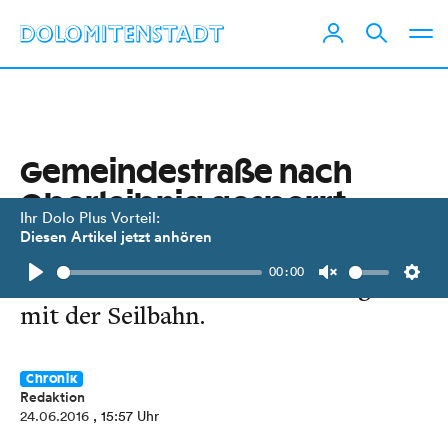
Gemeindestraße nach
Oberleibnig gesperrt
Ihr Dolo Plus Vorteil:
Diesen Artikel jetzt anhören
Die Fraktion im Iseltal erreicht man
00:00
derzeit nur über einen Forstweg oder
Play
Unmute
Setti
mit der Seilbahn.
Chronik
Redaktion
24.06.2016
, 15:57 Uhr