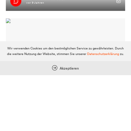
vor 9 Jahren
ceci n’est pas une pipe #jimmyisimhaus #geil
Wir verwenden Cookies um den bestmöglichen Service zu gewährleisten. Durch
die weitere Nutzung der Website, stimmen Sie unserer
Datenschutzerklärung
zu.
Akzeptieren
HIRA_CHAN1
vor 9 Jahren