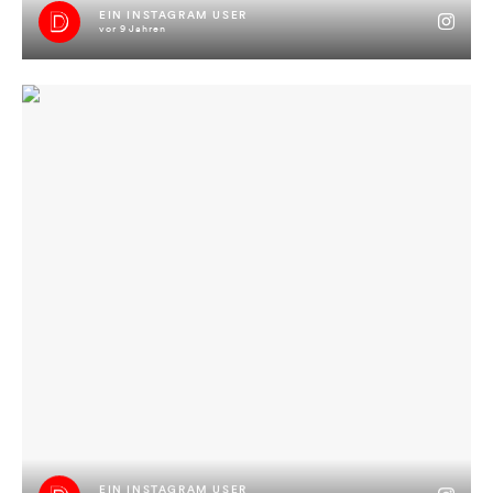
EIN INSTAGRAM USER
vor 9 Jahren
#jimmysneuekleider #katalog #eskalation #jimmyisimhaus
EIN INSTAGRAM USER