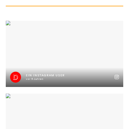
EIN INSTAGRAM USER
vor 9 Jahren
#jimmyisimhaus #gnackwatschn