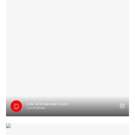
EIN INSTAGRAM USER
vor 9 Jahren
Zum gewinnen anfoch des Bild liken und in die Kommentare den
Mensch markieren, mit dem ihr zum Konzert kembs, und schon