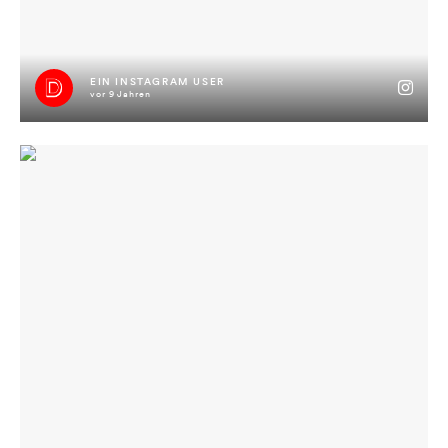
EIN INSTAGRAM USER
vor 9 Jahren
#jimmyisimhaus ?✅?