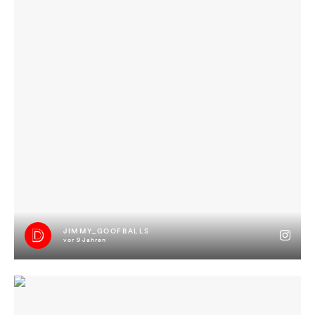
nembs teil… Viel Glück!#rin99er #liveinconcert #jimmyisimhaus
#gewinnspiel
JIMMY_GOOFBALLS
vor 9 Jahren
Die Koffer packen die Koffer! Morgen geht’s auf nach Kufstein!
#KU17 #jimmyisimhaus