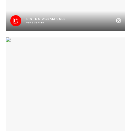
EIN INSTAGRAM USER
vor 9 Jahren
Iagendwos is los auf video #kannstenicherfinden #hallojulia
#jimmyisimhaus