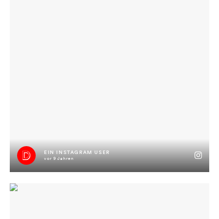
EIN INSTAGRAM USER
vor 9 Jahren
DANKE fürs kommen, es war uns ein Volkshaus! #jimmyisimhaus