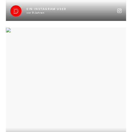
EIN INSTAGRAM USER
vor 9 Jahren
#jimmyisimhaus #jimmywarimhaus