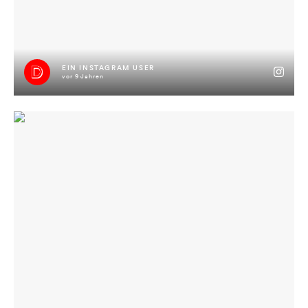
EIN INSTAGRAM USER
vor 9 Jahren
party is not over #jimmyisimhaus