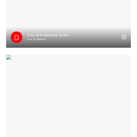
EIN INSTAGRAM USER
vor 9 Jahren
Geniale Stimmung & gewaltiges Finale gestern bei
#jimmyisimhaus mit #jimmyandthegoofballs im #volkshaus
#lienz #osttirol