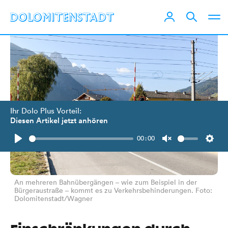
Ihr Dolo Plus Vorteil:
Diesen Artikel jetzt anhören
00:00
Play
Unmute
Setti
An mehreren Bahnübergängen – wie zum Beispiel in der
Bürgeraustraße – kommt es zu Verkehrsbehinderungen. Foto:
Dolomitenstadt/Wagner