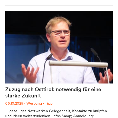
Werbung
Anzeigenpreise
Reichweite / Statistik
Anfragen / Kontakt
Mein Dolomitenstadt.at
Zuzug nach Osttirol: notwendig für eine
Anmelden
starke Zukunft
Registrieren
06.10.2025
·
Werbung
·
Tipp
FAQ & Service
... geselliges Netzwerken Gelegenheit, Kontakte zu knüpfen
und Ideen weiterzudenken. Infos &amp; Anmeldung: