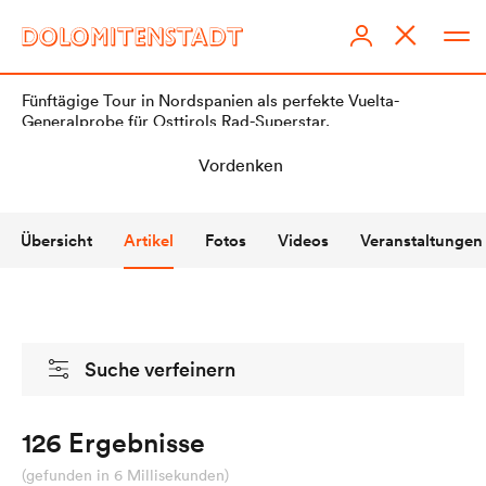
Fünftägige Tour in Nordspanien als perfekte Vuelta-
Generalprobe für Osttirols Rad-Superstar.
Übersicht
Artikel
Fotos
Videos
Veranstaltungen
DOLOMITENSTADT
Impressum
Suche verfeinern
Redaktionsstatut
Datenschutz
126 Ergebnisse
KI-Richtlinien
(gefunden in 6 Millisekunden)