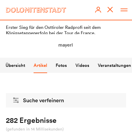
Erster Sieg für den Osttiroler Radprofi seit dem
Königsetappenerfolg bei der Tour de France.
Übersicht
Artikel
Fotos
Videos
Veranstaltungen
DOLOMITENSTADT
Impressum
Suche verfeinern
Redaktionsstatut
Datenschutz
282 Ergebnisse
KI-Richtlinien
(gefunden in 14 Millisekunden)