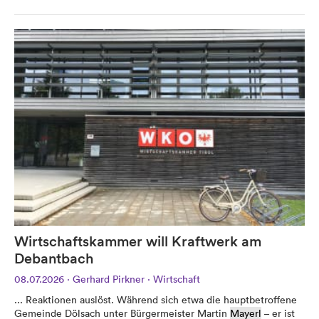
Werbung
Anzeigenpreise
Reichweite / Statistik
Anfragen / Kontakt
Mein Dolomitenstadt.at
Wirtschaftskammer will Kraftwerk am
Anmelden
Debantbach
Registrieren
08.07.2026
·
Gerhard Pirkner
·
Wirtschaft
FAQ & Service
... Reaktionen auslöst. Während sich etwa die hauptbetroffene
Gemeinde Dölsach unter Bürgermeister Martin
Mayerl
– er ist