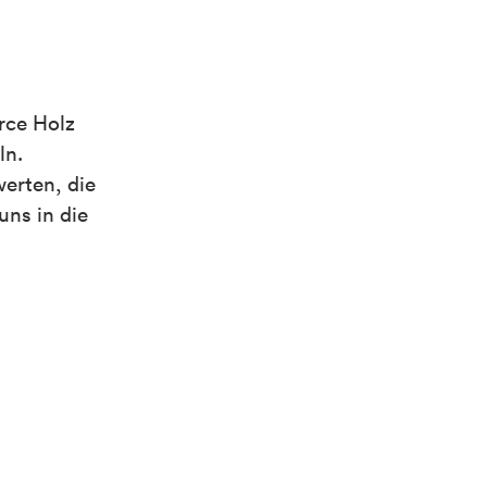
rce Holz
ln.
werten, die
uns in die