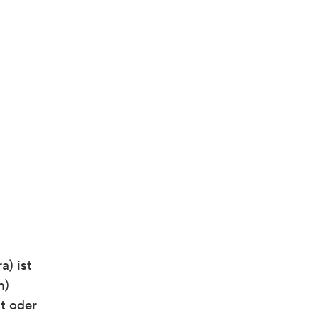
a) ist
n)
t oder