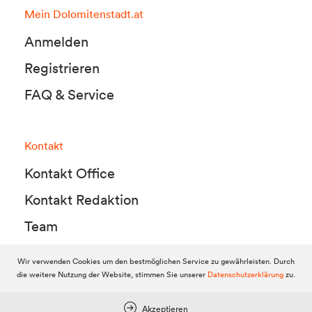
Mein Dolomitenstadt.at
Anmelden
Registrieren
FAQ & Service
Kontakt
Kontakt Office
Kontakt Redaktion
Team
Wir verwenden Cookies um den bestmöglichen Service zu gewährleisten. Durch
die weitere Nutzung der Website, stimmen Sie unserer
Datenschutzerklärung
zu.
© 2010-2026 Dolomitenstadt.at
Dolomitenstadt Media KG, Dolomitenstraße 1 / 7. Stock, 9900 Lienz,
Tel.:
04852 700500
Akzeptieren