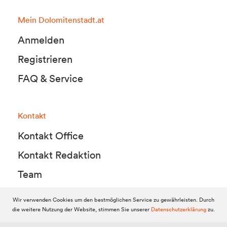
Mein Dolomitenstadt.at
Anmelden
Registrieren
FAQ & Service
Kontakt
Kontakt Office
Kontakt Redaktion
Team
Wir verwenden Cookies um den bestmöglichen Service zu gewährleisten. Durch
die weitere Nutzung der Website, stimmen Sie unserer
Datenschutzerklärung
zu.
© 2010-2026 Dolomitenstadt.at
Dolomitenstadt Media KG, Dolomitenstraße 1 / 7. Stock, 9900 Lienz,