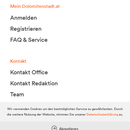
Mein Dolomitenstadt.at
Anmelden
Registrieren
FAQ & Service
Kontakt
Kontakt Office
Kontakt Redaktion
Team
Wir verwenden Cookies um den bestmöglichen Service zu gewährleisten. Durch
die weitere Nutzung der Website, stimmen Sie unserer
Datenschutzerklärung
zu.
© 2010-2026 Dolomitenstadt.at
Dolomitenstadt Media KG, Dolomitenstraße 1 / 7. Stock, 9900 Lienz,
Tel.:
04852 700500
Akzeptieren