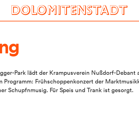
ung
 Egger-Park lädt der Krampusverein Nußdorf-Debant
dem Programm: Frühschoppenkonzert der Marktmusikk
r Schupfnmusig. Für Speis und Trank ist gesorgt.