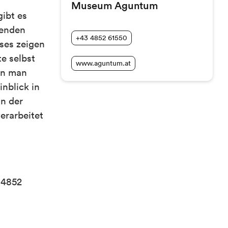
Museum Aguntum
ibt es
henden
+43 4852 61550
ses zeigen
e selbst
www.aguntum.at
nn man
inblick in
in der
erarbeitet
 4852