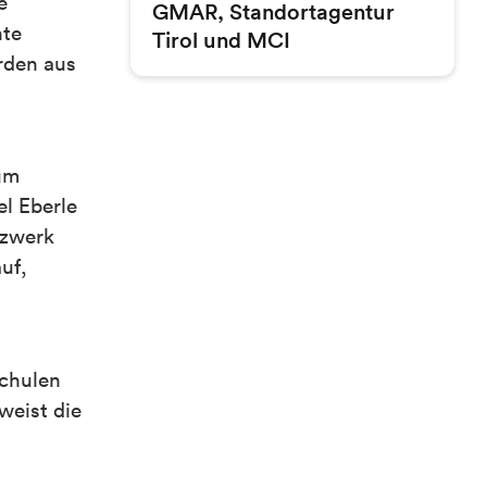
e
GMAR, Standortagentur
nte
Tirol und MCI
rden aus
um
l Eberle
tzwerk
uf,
Schulen
weist die