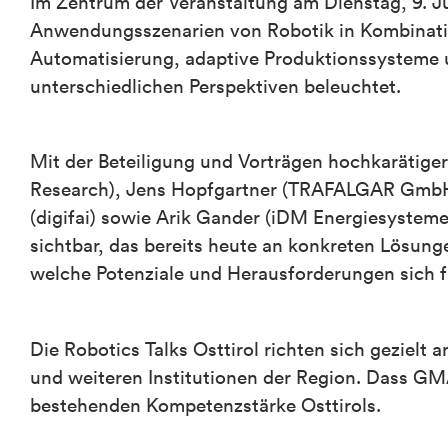
Im Zentrum der Veranstaltung am Dienstag, 9. J
Anwendungsszenarien von Robotik in Kombination
Automatisierung, adaptive Produktionssysteme u
unterschiedlichen Perspektiven beleuchtet.
Mit der Beteiligung und Vorträgen hochkarätige
Research), Jens Hopfgartner (TRAFALGAR GmbH
(digifai) sowie Arik Gander (iDM Energiesyste
sichtbar, das bereits heute an konkreten Lösunge
welche Potenziale und Herausforderungen sich f
Die Robotics Talks Osttirol richten sich gezielt 
und weiteren Institutionen der Region. Dass G
bestehenden Kompetenzstärke Osttirols.