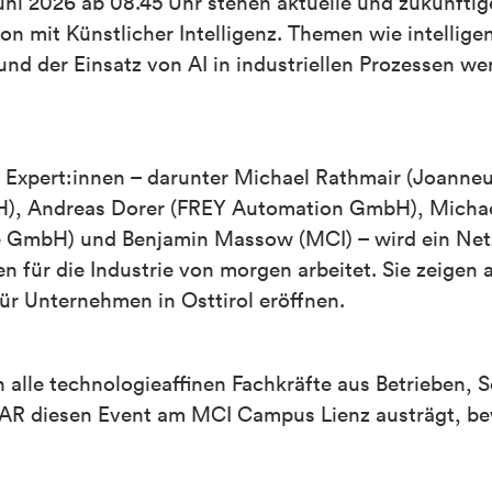
uni 2026 ab 08.45 Uhr stehen aktuelle und zukünftig
 mit Künstlicher Intelligenz. Themen wie intellige
nd der Einsatz von AI in industriellen Prozessen we
r Expert:innen – darunter Michael Rathmair (Joanne
), Andreas Dorer (FREY Automation GmbH), Michae
me GmbH) und Benjamin Massow (MCI) – wird ein Ne
n für die Industrie von morgen arbeitet. Sie zeigen a
ür Unternehmen in Osttirol eröffnen.
an alle technologieaffinen Fachkräfte aus Betrieben, 
MAR diesen Event am MCI Campus Lienz austrägt, be