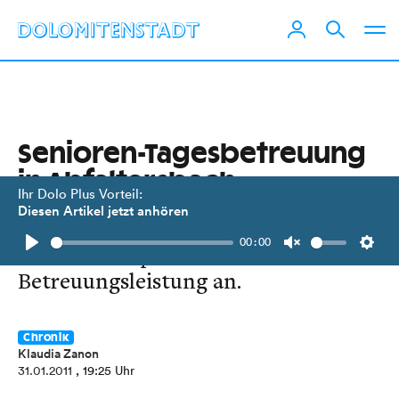
Senioren-Tagesbetreuung
in Abfaltersbach
Ihr Dolo Plus Vorteil:
Diesen Artikel jetzt anhören
Premiere in Osttirol. Sozialsprengel
00:00
bietet ab 1. April diese
Play
Unmute
Setti
Betreuungsleistung an.
Chronik
Klaudia Zanon
31.01.2011
, 19:25 Uhr