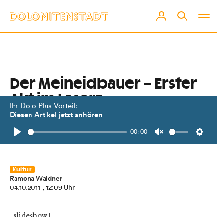
Der Meineidbauer – Erster
Akt im Laserz
Ihr Dolo Plus Vorteil:
Diesen Artikel jetzt anhören
Auftakt der Dreharbeiten im Fels.
00:00
Dolomitenstadt war dabei.
Play
Unmute
Setti
Kultur
Ramona Waldner
04.10.2011
, 12:09 Uhr
[slideshow]