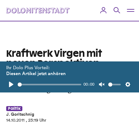
Kraftwerk Virgen mit
neuen Perspektiven
Ihr Dolo Plus Vorteil:
Diesen Artikel jetzt anhören
Bürgermeister orten breite
00:00
Zustimmung und große Chancen.
Play
Unmute
Setti
Politik
J. Goritschnig
14.10.2011
, 23:19 Uhr