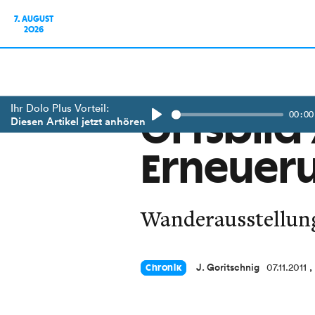
7. AUGUST
2026
Ihr Dolo Plus Vorteil:
00:00
Ortsbild
Diesen Artikel jetzt anhören
Play
Erneuer
Wanderausstellung
J. Goritschnig
07.11.2011
,
Chronik