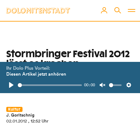
Stormbringer Festival 2012
lässt es krachen
Ihr Dolo Plus Vorteil:
Diesen Artikel jetzt anhören
Die Rockbeat-Crew lädt am 5. Jänner
00:00
zum Abrocken ins Lienzer Volkshaus.
Play
Unmute
Setti
Kultur
J. Goritschnig
02.01.2012
, 12:52 Uhr