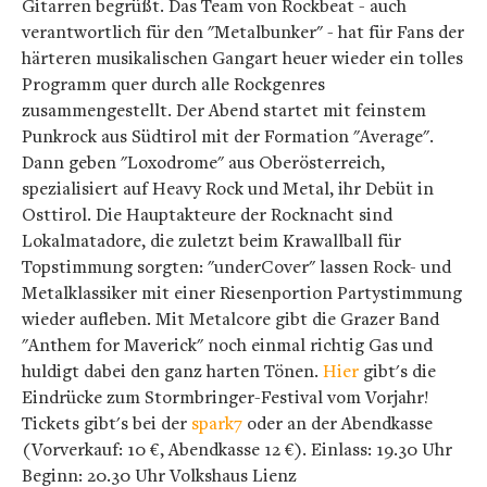
Gitarren begrüßt. Das Team von Rockbeat - auch
verantwortlich für den "Metalbunker" - hat für Fans der
härteren musikalischen Gangart heuer wieder ein tolles
Programm quer durch alle Rockgenres
zusammengestellt. Der Abend startet mit feinstem
Punkrock aus Südtirol mit der Formation "Average".
Dann geben "Loxodrome" aus Oberösterreich,
spezialisiert auf Heavy Rock und Metal, ihr Debüt in
Osttirol. Die Hauptakteure der Rocknacht sind
Lokalmatadore, die zuletzt beim Krawallball für
Topstimmung sorgten: "underCover" lassen Rock- und
Metalklassiker mit einer Riesenportion Partystimmung
wieder aufleben. Mit Metalcore gibt die Grazer Band
"Anthem for Maverick" noch einmal richtig Gas und
huldigt dabei den ganz harten Tönen.
Hier
gibt's die
Eindrücke zum Stormbringer-Festival vom Vorjahr!
Tickets gibt's bei der
spark7
oder an der Abendkasse
(Vorverkauf: 10 €, Abendkasse 12 €). Einlass: 19.30 Uhr
Beginn: 20.30 Uhr Volkshaus Lienz