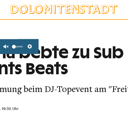
a bebte zu Sub
Unmute
Settings
ts Beats
ung beim DJ-Topevent am "Freit
, 19:35 Uhr