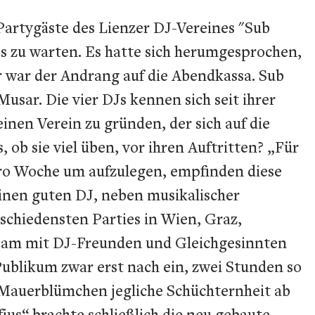
 Partygäste des Lienzer DJ-Vereines "Sub
s zu warten. Es hatte sich herumgesprochen,
r war der Andrang auf die Abendkassa. Sub
sar. Die vier DJs kennen sich seit ihrer
inen Verein zu gründen, der sich auf die
ob sie viel üben, vor ihren Auftritten? „Für
l pro Woche um aufzulegen, empfinden diese
 einen guten DJ, neben musikalischer
rschiedensten Parties in Wien, Graz,
insam mit DJ-Freunden und Gleichgesinnten
 Publikum zwar erst nach ein, zwei Stunden so
die Mauerblümchen jegliche Schüchternheit ab
us“ brachte schließlich die neu gebaute