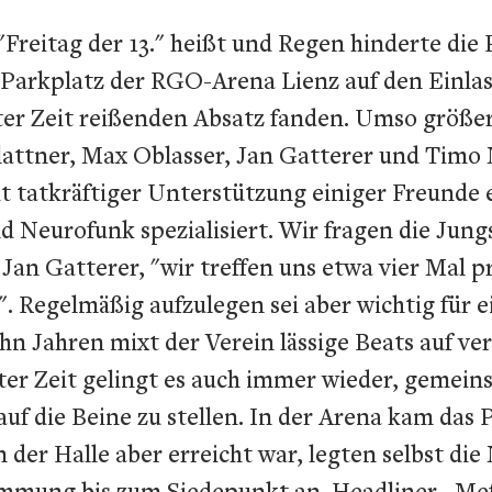
Freitag der 13." heißt und Regen hinderte die
Parkplatz der RGO-Arena Lienz auf den Einlas
ter Zeit reißenden Absatz fanden. Umso größe
attner, Max Oblasser, Jan Gatterer und Timo Mu
 tatkräftiger Unterstützung einiger Freunde e
eurofunk spezialisiert. Wir fragen die Jungs, 
rt Jan Gatterer, "wir treffen uns etwa vier Ma
e". Regelmäßig aufzulegen sei aber wichtig für
n Jahren mixt der Verein lässige Beats auf ve
zter Zeit gelingt es auch immer wieder, geme
auf die Beine zu stellen. In der Arena kam das
in der Halle aber erreicht war, legten selbst 
mmung bis zum Siedepunkt an. Headliner „Mefj