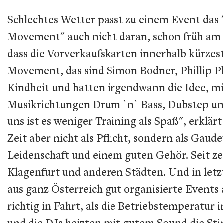
Schlechtes Wetter passt zu einem Event das "
Movement" auch nicht daran, schon früh am 
dass die Vorverkaufskarten innerhalb kürzes
Movement, das sind Simon Bodner, Phillip Pl
Kindheit und hatten irgendwann die Idee, mit
Musikrichtungen Drum `n` Bass, Dubstep und N
uns ist es weniger Training als Spaß", erklä
Zeit aber nicht als Pflicht, sondern als Gaud
Leidenschaft und einem guten Gehör. Seit zeh
Klagenfurt und anderen Städten. Und in let
aus ganz Österreich gut organisierte Events 
richtig in Fahrt, als die Betriebstemperatur 
und die DJs heizten mit gutem Sound die Sti