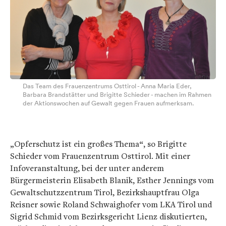
Das Team des Frauenzentrums Osttirol - Anna Maria Eder,
Barbara Brandstätter und Brigitte Schieder - machen im Rahmen
der Aktionswochen auf Gewalt gegen Frauen aufmerksam.
„Opferschutz ist ein großes Thema“, so Brigitte
Schieder vom Frauenzentrum Osttirol. Mit einer
Infoveranstaltung, bei der unter anderem
Bürgermeisterin Elisabeth Blanik, Esther Jennings vom
Gewaltschutzzentrum Tirol, Bezirkshauptfrau Olga
Reisner sowie Roland Schwaighofer vom LKA Tirol und
Sigrid Schmid vom Bezirksgericht Lienz diskutierten,