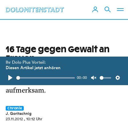
16 Tage gegen Gewalt an
Frauen
Ihr Dolo Plus Vorteil:
Diesen Artikel jetzt anhören
Das Frauenzentrum Osttirol macht
00:00
auf internationale Aktionswochen
Play
Unmute
Setti
aufmerksam.
Chronik
J. Goritschnig
23.11.2012
, 10:12 Uhr