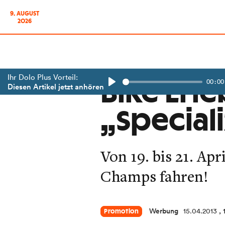
9. AUGUST
2026
Ihr Dolo Plus Vorteil:
00:00
Bike Erle
Diesen Artikel jetzt anhören
Play
„Special
Von 19. bis 21. Apr
Champs fahren!
Werbung
15.04.2013
,
Promotion