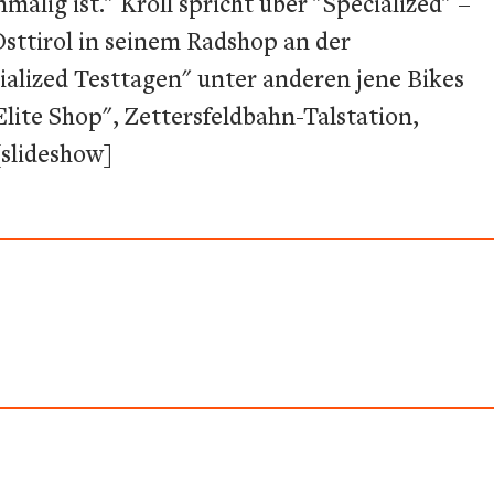
lig ist." Kröll spricht über "Specialized" –
Osttirol in seinem Radshop an der
cialized Testtagen" unter anderen jene Bikes
 Elite Shop", Zettersfeldbahn-Talstation,
slideshow]