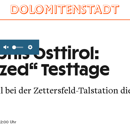
bnis Osttirol:
Unmute
Settings
ized“ Testtage
il bei der Zettersfeld-Talstation d
 12:00 Uhr