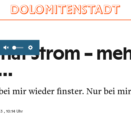
hat Strom – me
Unmute
Settings
 …
ei mir wieder finster. Nur bei mir
13
, 10:14 Uhr