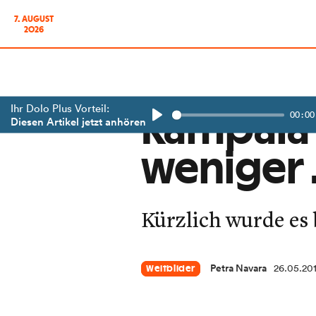
7. AUGUST
2026
Ihr Dolo Plus Vorteil:
00:00
Kampala 
Diesen Artikel jetzt anhören
Play
weniger
Kürzlich wurde es b
Petra Navara
26.05.20
Weltbilder