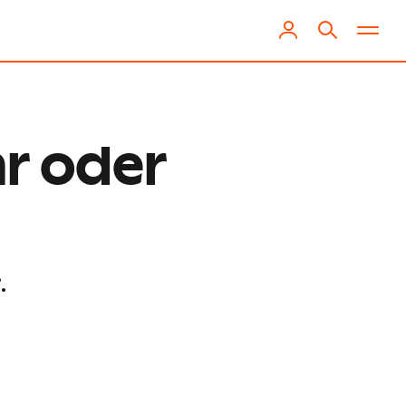
hr oder
.