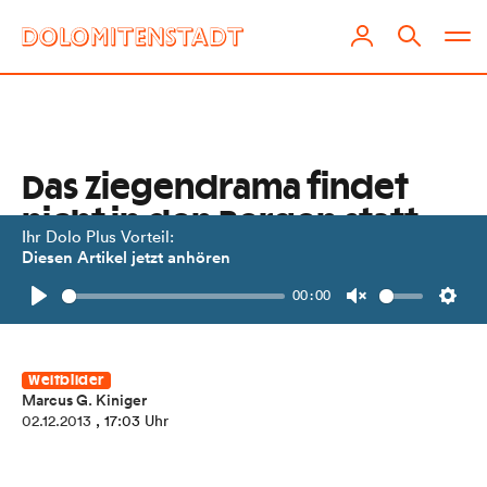
Das Ziegendrama findet
nicht in den Bergen statt
Ihr Dolo Plus Vorteil:
Diesen Artikel jetzt anhören
Das Geschäft mit der Ziegenmilch
00:00
hat eine dunkle Seite.
Play
Unmute
Setti
Weltbilder
Marcus G. Kiniger
02.12.2013
, 17:03 Uhr