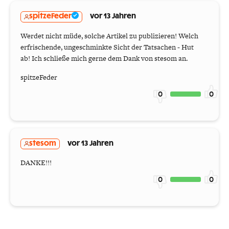
spitzeFeder
vor 13 Jahren
Werdet nicht müde, solche Artikel zu publizieren! Welch
erfrischende, ungeschminkte Sicht der Tatsachen - Hut
ab! Ich schließe mich gerne dem Dank von stesom an.
spitzeFeder
0
0
stesom
vor 13 Jahren
DANKE!!!
0
0