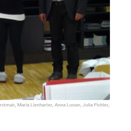
stmair, Maria Lienharter, Anna Lusser, Julia Pichler,