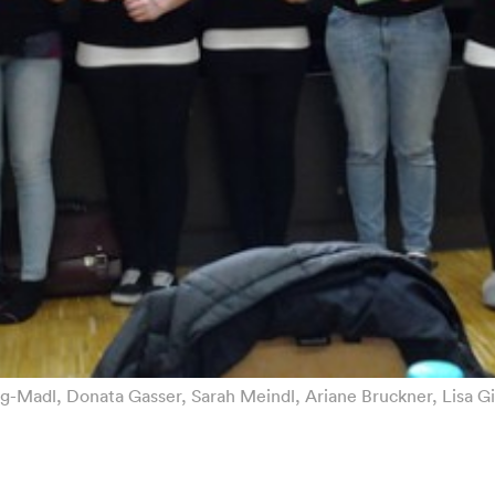
ig-Madl, Donata Gasser, Sarah Meindl, Ariane Bruckner, Lisa Gir