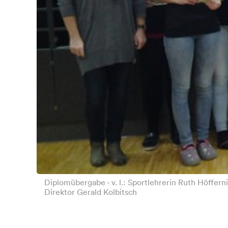
Diplomübergabe - v. l.: Sportlehrerin Ruth Höffern
Direktor Gerald Kolbitsch