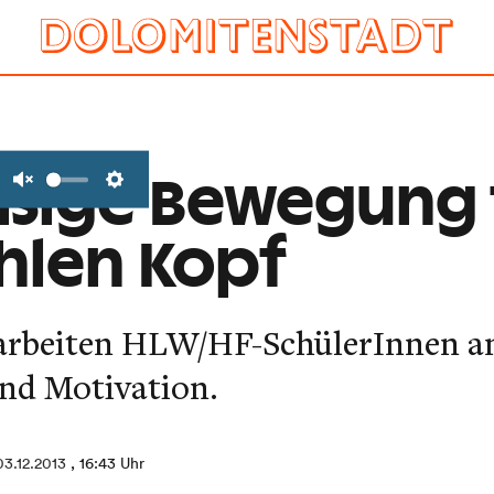
ßige Bewegung 
Unmute
Settings
hlen Kopf
 arbeiten HLW/HF-SchülerInnen 
nd Motivation.
03.12.2013
, 16:43 Uhr