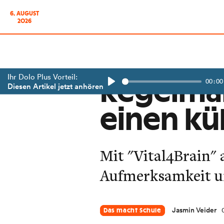
6. AUGUST
2026
Ihr Dolo Plus Vorteil:
00:00
Regelmä
Diesen Artikel jetzt anhören
Play
einen kü
Mit "Vital4Brain"
Aufmerksamkeit u
Jasmin Veider
Das macht Schule