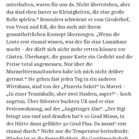
unterhalten, waren für uns da. Nicht übertrieben, aber
das sind eben lauter so Kleinigkeiten, die eine große
Rolle spielen.“ Besonders schwärmt er vom Groderhof,
von Vroni und Edi, die ihn auch mit ihrem
gesamtheitlichen Konzept überzeugen. „Wenn die
Leute erst einmal wissen, was der für eine Lammhaxe
macht – der dürft sich nicht mehr retten können vor
Gästen. Überhaupt, die ganze Karte ein Gedicht und die
Preise total angemessen. Nur über die
Murmeltiermaultaschen habe ich mich nicht drüber
getraut.“ Sie gehen fast jeden Tag in ein anderes
Wirtshaus, sind von der „Pizzeria Saluti“ in Matrei –
„In einer Tennishalle, aber zwei Hauben, super!“ – hoch
angetan. Über Silvester buchten Uli und er eine
Ferienwohnung, auf der „Angstinger Alm“. „Der Sigi
bringt uns rauf und draußen hat’s 10 Grad Minus, in
der Hütte dann gefühlte 50 Grad Plus. Da musst‘ erst
einmal durch.“ Nicht nur die Temperatur beeindruckt.
Wieder ist es die Freundlichkeit, die Gastfreundschaft