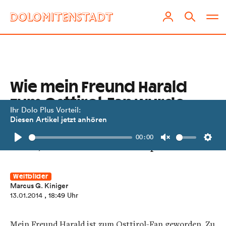
Wie mein Freund Harald
zum Osttirol-Fan wurde
Ihr Dolo Plus Vorteil:
Diesen Artikel jetzt anhören
"So etwas, das findest Du nirgends
00:00
mehr, nicht in Mitteleuropa".
Play
Unmute
Setti
Weltbilder
Marcus G. Kiniger
13.01.2014
, 18:49 Uhr
Mein Freund Harald ist zum Osttirol-Fan geworden. Zu