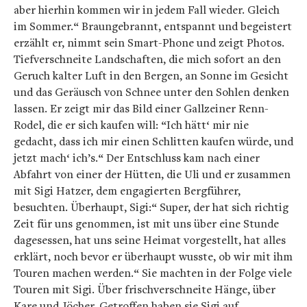
aber hierhin kommen wir in jedem Fall wieder. Gleich
im Sommer.“ Braungebrannt, entspannt und begeistert
erzählt er, nimmt sein Smart-Phone und zeigt Photos.
Tiefverschneite Landschaften, die mich sofort an den
Geruch kalter Luft in den Bergen, an Sonne im Gesicht
und das Geräusch von Schnee unter den Sohlen denken
lassen. Er zeigt mir das Bild einer Gallzeiner Renn-
Rodel, die er sich kaufen will: “Ich hätt‘ mir nie
gedacht, dass ich mir einen Schlitten kaufen würde, und
jetzt mach‘ ich’s.“ Der Entschluss kam nach einer
Abfahrt von einer der Hütten, die Uli und er zusammen
mit Sigi Hatzer, dem engagierten Bergführer,
besuchten. Überhaupt, Sigi:“ Super, der hat sich richtig
Zeit für uns genommen, ist mit uns über eine Stunde
dagesessen, hat uns seine Heimat vorgestellt, hat alles
erklärt, noch bevor er überhaupt wusste, ob wir mit ihm
Touren machen werden.“ Sie machten in der Folge viele
Touren mit Sigi. Über frischverschneite Hänge, über
Kare und Jöcher. Getroffen haben sie Sigi auf