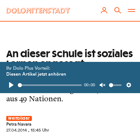
An dieser Schule ist soziales
Lernen angesagt
Ihr Dolo Plus Vorteil:
Diesen Artikel jetzt anhören
59 LehrerInnen aus 16 Ländern
00:00
unterrichten in Bugolobi 270 Kinder
Play
Unmute
Setti
aus 49 Nationen.
Weltbilder
Petra Navara
27.04.2014
, 15:45 Uhr