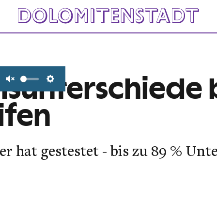
isunterschiede 
Unmute
Settings
ifen
 hat gestestet - bis zu 89 % Unt