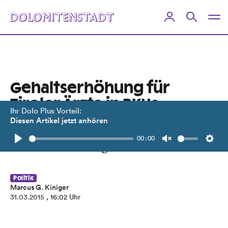
Gehaltserhöhung für
Tiroler Ärzte in BKHs
Ihr Dolo Plus Vorteil:
Diesen Artikel jetzt anhören
Die neue Arbeitszeitenregelung zeigt
00:00
rückwirkend Folgen.
Play
Unmute
Setti
Politik
Marcus G. Kiniger
31.03.2015
, 16:02 Uhr