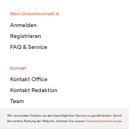
Mein Dolomitenstadt.at
Anmelden
Registrieren
FAQ & Service
Kontakt
Kontakt Office
Kontakt Redaktion
Team
Wir verwenden Cookies um den bestmöglichen Service zu gewährleisten. Durch
die weitere Nutzung der Website, stimmen Sie unserer
Datenschutzerklärung
zu.
© 2010-2026 Dolomitenstadt.at
Dolomitenstadt Media KG, Dolomitenstraße 1 / 7. Stock, 9900 Lienz,