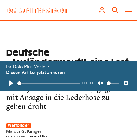
Deutsche
„Ausländermaut“, eine Last
Ihr Dolo Plus Vorteil:
für alle
Diesen Artikel jetzt anhören
00:00
Ein bayerischer Wahlkampfgag, der
Play
Unmute
Setti
mit Ansage in die Lederhose zu
gehen droht
Weltbilder
Marcus G. Kiniger