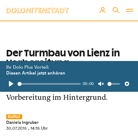
Der Turmbau von Lienz in
Vorbereitung
Ihr Dolo Plus Vorteil:
Diesen Artikel jetzt anhören
Damit der Pappkartonturm
00:00
entstehen kann, braucht es viel
Play
Unmute
Setti
Vorbereitung im Hintergrund.
Kultur
Daniela Ingruber
30.07.2015
, 14:15 Uhr