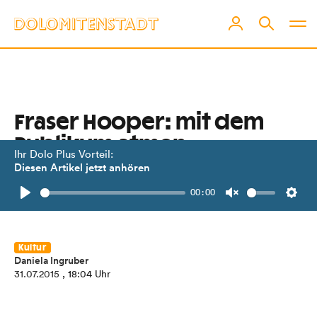
Fraser Hooper: mit dem
Publikum atmen
Ihr Dolo Plus Vorteil:
Diesen Artikel jetzt anhören
Der neuseeländische Künstler tritt
00:00
bei Olala als Clown und Boxer auf.
Play
Unmute
Setti
Kultur
Daniela Ingruber
31.07.2015
, 18:04 Uhr