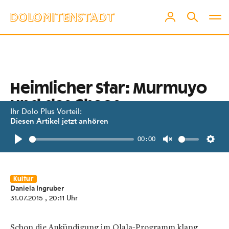
Heimlicher Star: Murmuyo
und das Chaos
Ihr Dolo Plus Vorteil:
Diesen Artikel jetzt anhören
Ein chilenischer Clown eroberte die
00:00
Herzen des Olala-Publikums.
Play
Unmute
Setti
Kultur
Daniela Ingruber
31.07.2015
, 20:11 Uhr
Schon die Ankündigung im Olala-Programm klang